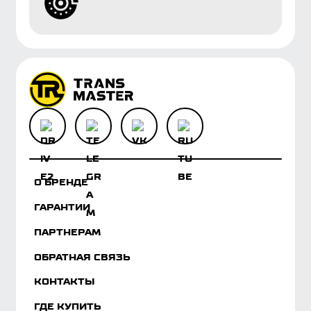
О БРЕНДЕ
ГАРАНТИИ
ПАРТНЕРАМ
ОБРАТНАЯ СВЯЗЬ
КОНТАКТЫ
ГДЕ КУПИТЬ
КОЛОНКА ЭКСПЕРТА
БАЗА ЗНАНИЙ
ЗАГРУЗКИ
КАТАЛОГ
Мы используем cookies, данные об IP-адресе и
местоположении для корректной работы сайта,
персонализации пользователей и других целей,
предусмотренных политикой обработки