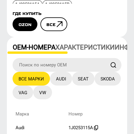
ОЕМ-НОМЕРА
ХАРАКТЕРИСТИКИ
ИНФОРМА
ВСЕ МАРКИ
AUDI
SEAT
SKODA
VAG
VW
Марка
Номер
audi
1J0253115A
audi
1J0253115R
seat
1J0253115A
seat
1J0253115R