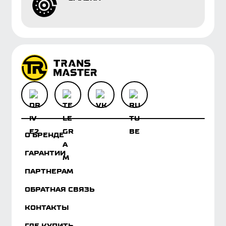
ГАРАНТИИ
ПАРТНЕРАМ
ОБРАТНАЯ СВЯЗЬ
КОНТАКТЫ
ГДЕ КУПИТЬ
КОЛОНКА ЭКСПЕРТА
БАЗА ЗНАНИЙ
ЗАГРУЗКИ
КАТАЛОГ
Мы используем cookies, данные об IP-адресе и
местоположении для корректной работы сайта,
персонализации пользователей и других целей,
предусмотренных политикой обработки
персональных данных.