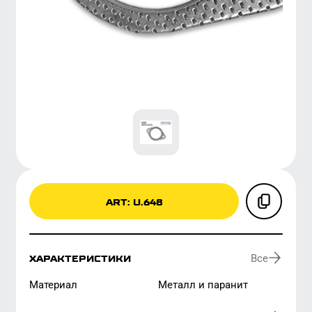
ART: U.648
Все
ХАРАКТЕРИСТИКИ
материал
металл и паранит
Все
ОЕМ-НОМЕРА
287512B300
28751-2S000
28751-2V100
287513S100
28751-3X000
28764-34250
LA28764-34250
28751-2B650