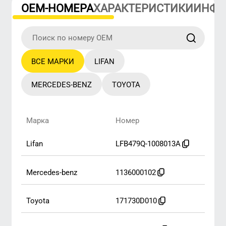
Марка
Номер
lifan
LFB479Q-1008013A
mercedes-benz
1136000102
toyota
171730D010
toyota
17173-0D010
toyota
17173-0D020
toyota
17173-22010
toyota
1717322010