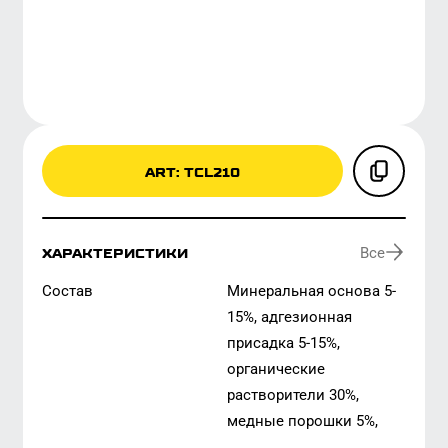
ART: TCL210
Все
ХАРАКТЕРИСТИКИ
состав
минеральная основа 5-
15%, адгезионная
присадка 5-15%,
органические
растворители 30%,
медные порошки 5%,
озонобезопасный
Все
ОЕМ-НОМЕРА
углеводородный
пропилен 30%
A40245S
KR93712
16495N
вес нетто,гр
150
ГДЕ КУПИТЬ
рабочий температурный
-30/+1100°с