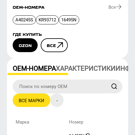
диапазон
OZON
ВСЕ
ОЕМ-НОМЕРА
ХАРАКТЕРИСТИКИ
ИНФОРМА
ВСЕ МАРКИ
-
Марка
Номер
-
16495N
-
A40245S
-
KR93712